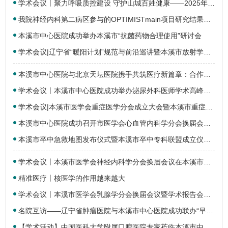
学术会议丨聚力呼吸质控建设 守护山城百姓健康——2025年本溪市呼吸质控工作交流会圆满…
我院神经内科第二病区参与的OPTIMISTmain项目研究结果在欧洲卒中大会（ESOC）上公布！
本溪市中心医院成功举办本溪市“抗菌药物合理使用”研讨会
学术会议|辽宁省“暖阳计划”规范与前沿巡讲暨本溪市放射学年会在本溪市中心医院成功…
本溪市中心医院与北京天坛医院携手共筑医疗新篇章：合作签约仪式暨卒中质控研讨会圆满…
学术会议丨本溪市中心医院成功举办泌尿外科医师学术高峰论坛暨“波澜壮阔”泌尿专家论…
学术会议|本溪市医学会重症医学分会成立大会暨本溪市重症医学质控中心学术会议在本溪…
本溪市中心医院成功召开市医学会心血管内科学分会换届会议暨学术报告会
本溪市卒中急救地图发布仪式暨本溪市卒中专科联盟成立仪式在本溪市中心医院成功启动
学术会议丨本溪市医学会神经内科学分会换届会议在本溪市中心医院成功召开
精准医疗丨核医学的作用越来越大
学术会议丨本溪市医学会乳腺学分会换届会议暨学术报告会在本溪市中心医院顺利召开
名院互访——辽宁省肿瘤医院与本溪市中心医院成功联办“早中期肺癌诊疗质控标准学术会议…
【学术活动】中国医科大学附属口腔医院专家莅临本溪市中心医院口腔科开展学术交流活动