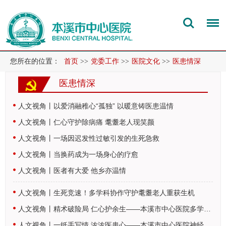
您所在的位置：
首页
>>
党委工作
>>
医院文化
>>
医患情深
医患情深
人文视角丨以爱消融稚心“孤独” 以暖意铸医患温情
人文视角丨仁心守护除病痛 耄耋老人现笑颜
人文视角丨一场因迟发性过敏引发的生死急救
人文视角丨当换药成为一场身心的疗愈
人文视角丨医者有大爱 他乡亦温情
人文视角丨生死竞速！多学科协作守护耄耋老人重获生机
人文视角丨精术破险局 仁心护余生——本溪市中心医院多学科协作点亮高危患者…
人文视角丨一纸手写情 浓浓医患心——本溪市中心医院神经内科第一病区温情诊…