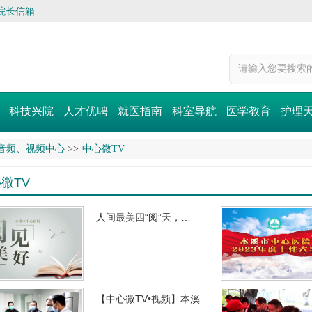
院长信箱
科技兴院
人才优聘
就医指南
科室导航
医学教育
护理
音频、视频中心
>>
中心微TV
微TV
人间最美四“阅”天，…
【中心微TV•视频】本溪…