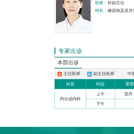
职务：
科副主任
特长：
糖尿病及其并
专家出诊
本部出诊
主任医师
副主任医师
中
星期
科室
时段
上午
屈丹
内分泌内科
下午