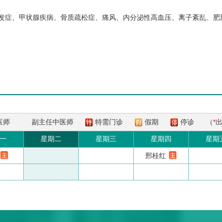
发症、甲状腺疾病、骨质疏松症、痛风、内分泌性高血压、离子紊乱、肥
医师
副主任中医师
特需门诊
假期
停诊
（
*
一
星期二
星期三
星期四
星期
邢桂红