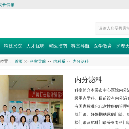
院长信箱
科技兴院
人才优聘
就医指南
科室导航
医学教育
护理
的位置：
首页
>>
科室导航
内科系
内分泌科
>>
>>
内分泌科
科室简介本溪市中心医院
内分
级重点学科。目前设有内分泌
有国家标准化代谢性疾病管理
腺门诊、妊娠期糖尿病门诊、
松门诊及肥胖门诊等亚专科门