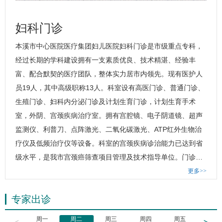
妇科门诊
本溪市中心医院医疗集团妇儿医院
妇科门诊
是市级重点专科，
经过长期的学科建设拥有一支素质优良、技术精湛、经验丰
富、配合默契的医疗团队，整体实力居市内领先。现有医护人
员19人，其中高级职称13人。科室设有高医门诊、普通门诊、
生殖门诊、妇科内分泌门诊及计划生育门诊，计划生育手术
室，外阴、宫颈疾病治疗室。拥有宫腔镜、电子阴道镜、超声
监测仪、利普刀、点阵激光、二氧化碳激光、ATP红外生物治
疗仪及低频治疗仪等设备。科室的宫颈疾病诊治能力已达到省
级水平，是我市宫颈癌筛查项目管理及技术指导单位。门诊…
更多>>
专家出诊
周一
周二
周三
周四
周五
周六