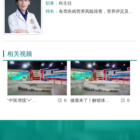
职务：
科主任
特长：
各类疾病营养风险筛查，营养评定及营养治疗，各种代谢性疾病如糖尿病、肥胖症、高脂血症、痛风、骨质疏松症等患者的营养治疗，肿瘤患者的营养治疗，危重患者的肠内营养支持和营养治疗，孕期营养评价与营养管理，医学营养减重等。
相关视频
“中医埋线”+“…
0
健康来了丨解锁体…
0
给